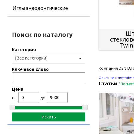
Иглы эндодонтические
Шт
Поиск по каталогу
стекло
Twin
Категория
Компания DENTATU
Ключевое слово
Описание штифтовTwin
Статьи
/
Посмот
Цена
от
до